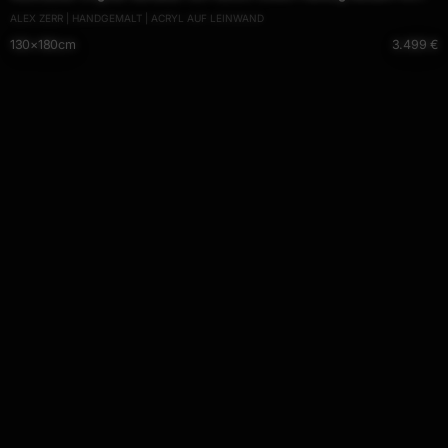
ALEX ZERR | HANDGEMALT | ACRYL AUF LEINWAND
handgemalt Mischtechnik schwarz NEON bunt blau
130×180cm
3.499 €