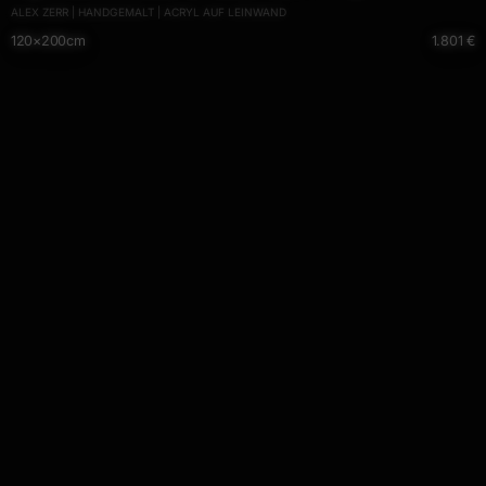
ALEX ZERR | HANDGEMALT | ACRYL AUF LEINWAND
Leinwand Mischtechnik schwarz NEON bunt blau
120×200cm
1.801 €