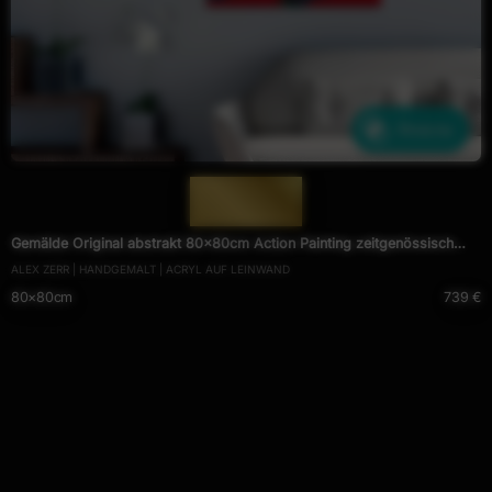
Ähnliche
— 1951 —
Gemälde Original abstrakt 80x80cm Action Painting zeitgenössisch
ALEX ZERR | HANDGEMALT | ACRYL AUF LEINWAND
handgemalt Fluid Painting rot hellgrün türkis einzigartig
80×80cm
739 €