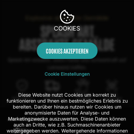
Explosive abstrakte Gemälde
SPLASH ART
COOKIES
ABSTRAKTE GEMÄLDE
COOKIES AKZEPTIEREN
Splash Art entsteht, wenn Farbe und Schwerkraft auf
Leinwand treffen.
Cookie Einstellungen
Diese Website nutzt Cookies um korrekt zu
100 Tage
Kostenloser
100% echte
Mit AR
Rückgaberecht
Versand in DE
Handarbeit
Probehängen
funktionieren und Ihnen ein bestmögliches Erlebnis zu
bereiten. Darüber hinaus nutzen wir Cookies um
anonymisierte Daten für Analyse- und
Marketingzwecke auszuwerten. Diese Daten können
FILTER:
302
ERGEBNISSE
auch an Dritte, wie z.B. Suchmaschinenanbieter
Filter
weitergegeben werden. Weitergehende Informationen