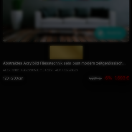
Ähnliche
— 1039 —
Abstraktes Acrylbild Fliesstechnik sehr bunt modern zeitgenössisch
ALEX ZERR | HANDGEMALT | ACRYL AUF LEINWAND
Fluid Painting
-6%
1.693 €
120×200cm
1.801 €