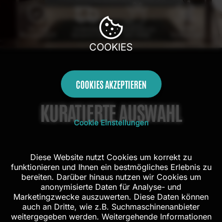
100 Tage
Kostenloser
Handarbeit aus
Mit AR
Rückgaberecht
Versand in DE
dem Atelier
Probehängen
COOKIES
COOKIES AKZEPTIEREN
KURATIERTE AUSWAHL
Cookie Einstellungen
Diese Website nutzt Cookies um korrekt zu
funktionieren und Ihnen ein bestmögliches Erlebnis zu
bereiten. Darüber hinaus nutzen wir Cookies um
anonymisierte Daten für Analyse- und
Marketingzwecke auszuwerten. Diese Daten können
auch an Dritte, wie z.B. Suchmaschinenanbieter
weitergegeben werden. Weitergehende Informationen