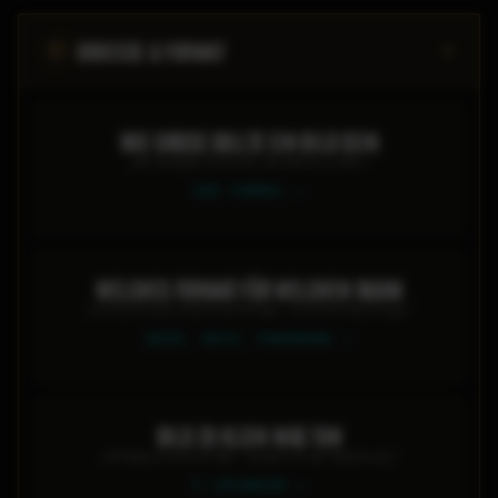
GROESSE & FORMAT
WIE GROSS SOLLTE EIN BILD SEIN
„Die häufigste Kaufreue: das Bild ist zu klein.“
ZUR FORMEL
WELCHES FORMAT FÜR WELCHEN RAUM
„Format ist keine Geschmacksfrage - es ist eine Raumfrage.“
QUER, HOCH, PANORAMA
BILD ZU KLEIN WAS TUN
„Oft liegt es nicht am Bild - sondern an der Platzierung.“
5 LÖSUNGEN