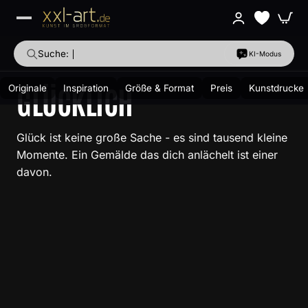
SALE
KI-
310
Alle ansehen
Suche:
KI-Modus
Kunstberater
Filter
KI-Modus
Alle
KUNSTDRUCKE
nimalistisch
Blau
Diptychon
Alex Zerr · xxl-
Warme Erdtöne
Schwarz-Weiß
ansehen
Neue
art.de
Drucke
GLÜCKLICH
Originale
Inspiration
Größe & Format
Preis
Kunstdrucke
AKTUELL IM TREND
Glück ist keine große Sache - es sind tausend kleine
Momente. Ein Gemälde das dich anlächelt ist einer
davon.