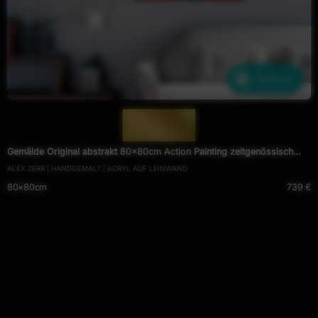
Ähnliche
— 1951 —
Gemälde Original abstrakt 80x80cm Action Painting zeitgenössisch
ALEX ZERR | HANDGEMALT | ACRYL AUF LEINWAND
handgemalt Fluid Painting rot hellgrün türkis einzigartig
80×80cm
739 €