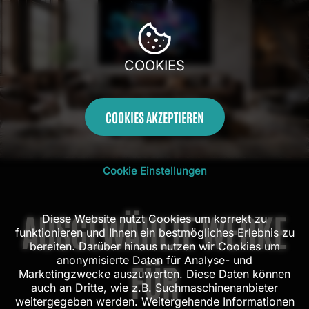
COOKIES
COOKIES AKZEPTIEREN
100 Tage
Kostenloser
Handarbeit aus
Mit AR
Rückgaberecht
Versand in DE
dem Atelier
Probehängen
Cookie Einstellungen
AUSGEWÄHLTE WERKE
Diese Website nutzt Cookies um korrekt zu
funktionieren und Ihnen ein bestmögliches Erlebnis zu
bereiten. Darüber hinaus nutzen wir Cookies um
anonymisierte Daten für Analyse- und
FÜR
Marketingzwecke auszuwerten. Diese Daten können
auch an Dritte, wie z.B. Suchmaschinenanbieter
weitergegeben werden. Weitergehende Informationen