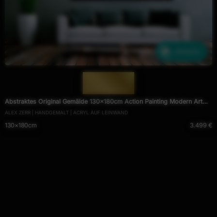
Ähnliche
— 1973 —
Abstraktes Original Gemälde 130x180cm Action Painting Modern Art
ALEX ZERR | HANDGEMALT | ACRYL AUF LEINWAND
handgemalt Mischtechnik schwarz NEON bunt blau
130×180cm
3.499 €