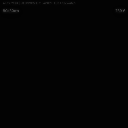
ALEX ZERR | HANDGEMALT | ACRYL AUF LEINWAND
handgemalt Mischtechnik rot pink violett einzigartig
80×80cm
739 €