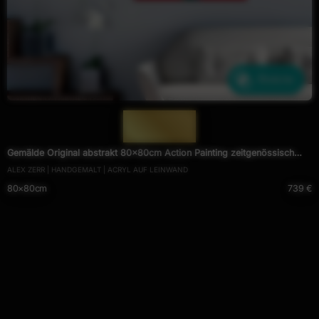
Ähnliche
— 1951 —
Gemälde Original abstrakt 80x80cm Action Painting zeitgenössisch
ALEX ZERR | HANDGEMALT | ACRYL AUF LEINWAND
handgemalt Fluid Painting rot hellgrün türkis einzigartig
80×80cm
739 €