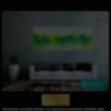
Ähnliche
— 1506 —
Abstraktes Acrylbild Modern Art expressionsistisches Gemälde gelb