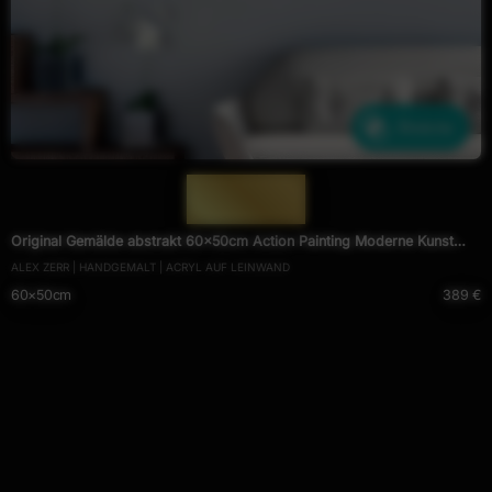
Ähnliche
— 1995 —
Original Gemälde abstrakt 60x50cm Action Painting Moderne Kunst
ALEX ZERR | HANDGEMALT | ACRYL AUF LEINWAND
handgefertigt Fluid Painting türkis hellgrün grün hochwertig
60×50cm
389 €