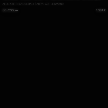
ALEX ZERR | HANDGEMALT | ACRYL AUF LEINWAND
blau glün weiß
80×200cm
1.381 €