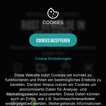
Metallische Faszination
ROST GEMÄLDE IN
COOKIES
HELLGRÜN
COOKIES AKZEPTIEREN
Rost auf Leinwand - Handgemalte Gemälde aus
echtem Rost
Cookie Einstellungen
Diese Website nutzt Cookies um korrekt zu
100 Tage
Kostenloser
100% echte
Mit AR
Rückgaberecht
Versand in DE
Handarbeit
Probehängen
funktionieren und Ihnen ein bestmögliches Erlebnis zu
bereiten. Darüber hinaus nutzen wir Cookies um
anonymisierte Daten für Analyse- und
Marketingzwecke auszuwerten. Diese Daten können
FILTER:
137
ERGEBNISSE
auch an Dritte, wie z.B. Suchmaschinenanbieter
Filter
weitergegeben werden. Weitergehende Informationen