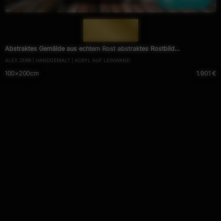
— 1388 —
Abstraktes Gemälde aus echtem Rost abstraktes Rostbild
ALEX ZERR | HANDGEMALT | ACRYL AUF LEINWAND
zeitgenössisch Modern Art
100×200cm
1.901 €