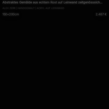
Abstraktes Gemälde aus echtem Rost auf Leinwand zeitgenösssich
ALEX ZERR | HANDGEMALT | ACRYL AUF LEINWAND
handgemalt Modern Art
150×200cm
2.467 €