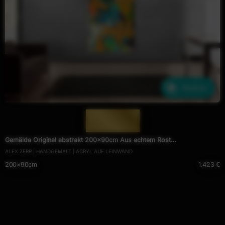
Ähnliche
— 1729 —
Gemälde Original abstrakt 200x90cm Aus echtem Rost
ALEX ZERR | HANDGEMALT | ACRYL AUF LEINWAND
expressionistisch handgefertigt Mischtechnik orange anthrazit schwarz
200×90cm
1.423 €
hochwertig