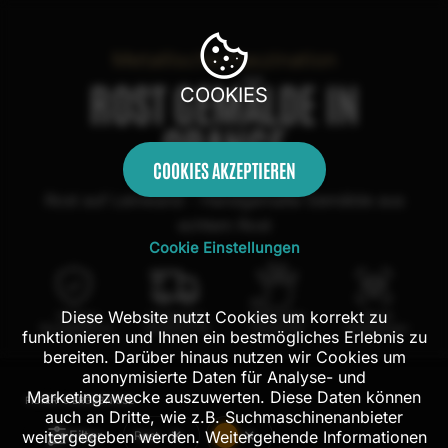
Metallische Faszination
ROST GEMÄLDE IN
COOKIES
ORANGE
COOKIES AKZEPTIEREN
Rost auf Leinwand - Handgemalte Gemälde aus
echtem Rost
Cookie Einstellungen
Diese Website nutzt Cookies um korrekt zu
100 Tage
Kostenloser
100% echte
Mit AR
Rückgaberecht
Versand in DE
Handarbeit
Probehängen
funktionieren und Ihnen ein bestmögliches Erlebnis zu
bereiten. Darüber hinaus nutzen wir Cookies um
anonymisierte Daten für Analyse- und
Marketingzwecke auszuwerten. Diese Daten können
FILTER:
9
ERGEBNISSE
auch an Dritte, wie z.B. Suchmaschinenanbieter
Filter
weitergegeben werden. Weitergehende Informationen
Rost