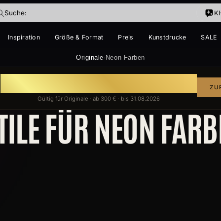
Suche:
K
Inspiration
Größe & Format
Preis
Kunstdrucke
SALE
IM TREND
Originale
Neon Farben
›
E
ke
Auf handgemalte Gemälde
ZU
T
Gültig für Originale · ab 300 € · bis 31.08.2026
TILE FÜR NEON FAR
ige dabei?
ir vorschwebt – ich finde es.